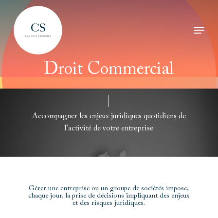
Skip
Menu
to
Clos
main
Men
Droit
Commercial
content
Accompagner
les
enjeux
juridiques
quotidiens
de
l’activité
de
votre
entreprise
Gérer une entreprise ou un groupe de sociétés impose,
chaque jour, la prise de décisions impliquant des enjeux
et des risques juridiques.